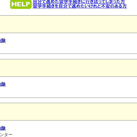
免除
免除
免除
ィセンター