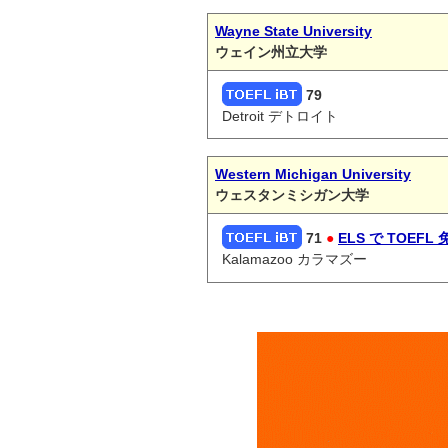
Wayne State University
ウェイン州立大学
79
Detroit デトロイト
Western Michigan University
ウェスタンミシガン大学
71
●
ELS で TOEFL 
Kalamazoo カラマズー