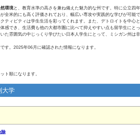
自然環境
と、教育水準の高さを兼ね備えた魅力的な州です。特に公立四
関が全米的にも高く評価されており、幅広い専攻や実践的な学びが可能
アクティビティは学生生活を彩ってくれます。また、デトロイトを中心
を体感でき、生活費も他の大都市圏に比べて抑えやすい点も留学生にと
着いた雰囲気の中じっくり学びたい日本人学生にとって、ミシガン州は
す。2025年06月に確認された情報になります。
ベット順になります。
制大学
免除
ト