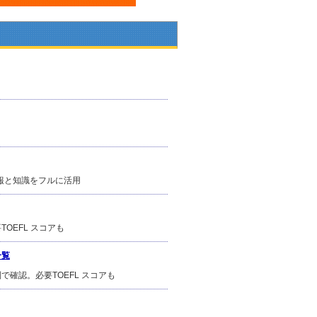
情報と知識をフルに活用
OEFL スコアも
一覧
確認。必要TOEFL スコアも