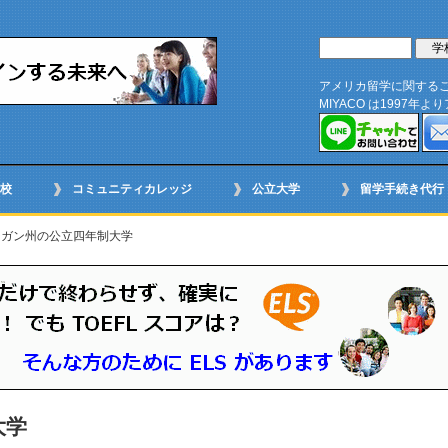
アメリカ留学に関する
MIYACO は1997
校
コミュニティカレッジ
公立大学
留学手続き代行
シガン州の公立四年制大学
大学