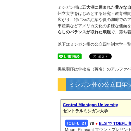
ミシガン州は
五大湖に囲まれた豊かな
州立大学をはじめとする研究・教育機
広がり、特に秋の紅葉や夏の湖畔での
車産業などアメリカ文化の多様な側面
らしのバランスが取れた環境
で、落ち
以下はミシガン州の公立四年制大学一覧で
掲載順序は学校名（英名）のアルファ
ミシガン州の公立四年
Central Michigan University
セントラルミシガン大学
79
●
ELS で TOEFL 
Mount Pleasant マウントプレザン