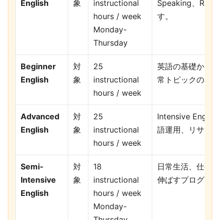
English
象
instructional
Speaking、Rea
hours / week
す。
Monday-
Thursday
Beginner
対
25
英語の基礎から始
English
象
instructional
常トピックの表現
hours / week
Advanced
対
25
Intensive 
English
象
instructional
語運用、リサーチ
hours / week
Semi-
対
18
日常生活、仕事、
Intensive
象
instructional
伸ばすプログラム
English
hours / week
Monday-
Thursday