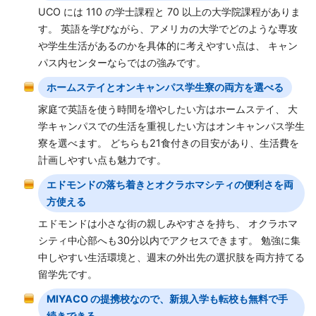
UCO には 110 の学士課程と 70 以上の大学院課程がありま
す。 英語を学びながら、アメリカの大学でどのような専攻
や学生生活があるのかを具体的に考えやすい点は、 キャン
パス内センターならではの強みです。
ホームステイとオンキャンパス学生寮の両方を選べる
家庭で英語を使う時間を増やしたい方はホームステイ、 大
学キャンパスでの生活を重視したい方はオンキャンパス学生
寮を選べます。 どちらも21食付きの目安があり、生活費を
計画しやすい点も魅力です。
エドモンドの落ち着きとオクラホマシティの便利さを両
方使える
エドモンドは小さな街の親しみやすさを持ち、 オクラホマ
シティ中心部へも30分以内でアクセスできます。 勉強に集
中しやすい生活環境と、週末の外出先の選択肢を両方持てる
留学先です。
MIYACO の提携校なので、新規入学も転校も無料で手
続きできる