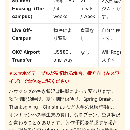
Student
US$1,060
21
2人部屋の学
Housing（On-
/ 4
meals
ジム・カフェ
campus）
weeks
/ week
す。
Live Off-
物件によ
食事な
自分で住まい
Campus
り変動
し
です。
OKC Airport
US$80 /
なし
Will Roge
Transfer
one-way
スです。
※スマホでテーブルが見切れる場合、横方向（左スワ
イプ）で全体をご覧ください。
ハウジングの空き状況は時期によって変わります。
秋学期開始時期、夏学期開始時期、Spring Break、
Thanksgiving、Christmas など大学の休暇時期は、
オンキャンパス学生寮の費用、食事プラン、空き状況
が変わることがあります。 滞在手配を希望する場合