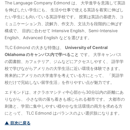
The Language Company Edmond は、 大学進学を意識して英語
を伸ばしたい学生にも、 生活や仕事で使える英語を着実に伸ばし
たい学生にも向いている英語学校です。 授業は英語の基礎力、コ
ミュニケーション力、読解力、作文力、文法力を段階的に伸ばす
構成で、 目的に合わせて Intensive English、Semi-Intensive
English、Advanced English などを選びます。
TLC Edmond の大きな特徴は、
University of Central
Oklahoma のキャンパス内で学べること
です。 大学キャンパス
の図書館、カフェテリア、ジムなどにアクセスしやすく、 語学学
校で学びながらアメリカの大学生活に近い環境を体験できます。
将来的にアメリカの大学進学を考えている方にとって、 「英語学
校だけで完結しない留学生活」を作りやすい点が魅力です。
エドモンドは、オクラホマシティ中心部から30分以内の距離にあ
りながら、 小さな街の落ち着きも感じられる都市です。 大都市の
刺激と、学習に集中しやすい穏やかな生活環境の両方を求める方
にとって、 TLC Edmond はバランスのよい選択肢になります。
▲ 目次に戻る