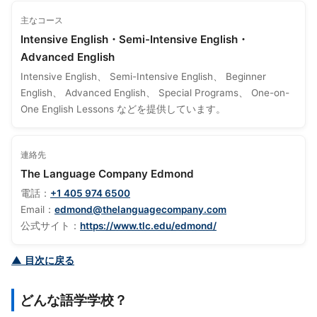
主なコース
Intensive English・Semi-Intensive English・
Advanced English
Intensive English、 Semi-Intensive English、 Beginner
English、 Advanced English、 Special Programs、 One-on-
One English Lessons などを提供しています。
連絡先
The Language Company Edmond
電話：
+1 405 974 6500
Email：
edmond@thelanguagecompany.com
公式サイト：
https://www.tlc.edu/edmond/
▲ 目次に戻る
どんな語学学校？