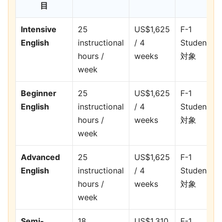
目
Intensive
25
US$1,625
F-1
English
instructional
/ 4
Student
hours /
weeks
対象
week
Beginner
25
US$1,625
F-1
English
instructional
/ 4
Student
hours /
weeks
対象
week
Advanced
25
US$1,625
F-1
English
instructional
/ 4
Student
hours /
weeks
対象
week
Semi-
18
US$1,310
F-1