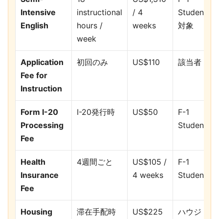
Intensive
instructional
/ 4
Student
English
hours /
weeks
対象
week
Application
初回のみ
US$110
該当者
Fee for
Instruction
Form I-20
I-20発行時
US$50
F-1
Processing
Student
Fee
Health
4週間ごと
US$105 /
F-1
Insurance
4 weeks
Student
Fee
Housing
滞在手配時
US$225
ハウジ